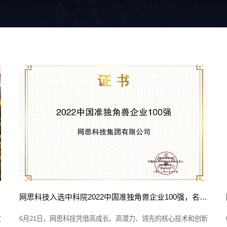
网思科技入选中科院2022中国准独角兽企业100强，名列第28位
攻
6月21日，网思科技凭借高成长、高潜力、领先的核心技术和创新