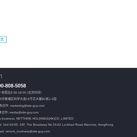
尾页
们
00-808-5058
到周五9:30-18:00 (北京时间）
州市黄埔区科学大道18号芯大厦B2栋1-2层
合作: marketing@site-guy.com
合作: media@site-guy.com
s business: NETTHINK HOLDINGS(HK)CO.,LIMITED
: Unit 04-05, 16F, The Broadway No.54-62 Lockhart Road,
Wanchai, HongKong
ail: sinontt_business@site-guy.com