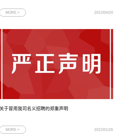
生态、人工智能等华为热门核心技术及应用成果，是目前华为在
山东省规模最大的数字化展厅。自2020年7月华为与济南市政府
MORE >
2022/04/20
签订战略合作协议完成华为济南软件开发云创新中心、鲲鹏生态
创新中心、人工智能创新
关于冒用我司名义招聘的郑重声明
MORE >
2022/01/26