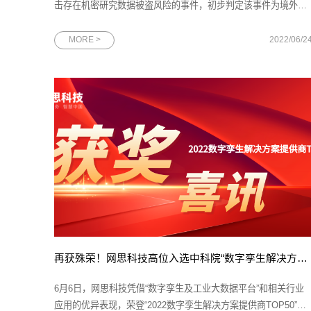
击存在机密研究数据被盗风险的事件，初步判定该事件为境外黑
客组织和不法分子发起的网络攻击行为。由此可见，对数据掌
控、利用以及保护的能力，已成为衡量国家之间竞争力的核心要
MORE >
2022/06/2
素。为提升国家数据安全保障能力，全面维护国家主权、安全和
发展
再获殊荣！网思科技高位入选中科院“数字孪生解决方案提供商50强”
6月6日，网思科技凭借“数字孪生及工业大数据平台”和相关行业
应用的优异表现，荣登“2022数字孪生解决方案提供商TOP50”榜