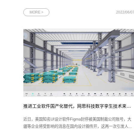
单第16名。该榜单由中国科学院旗下《互联网周刊》联合德本咨
询、eNet研究院共同发布，全领域、多维度地透析了国内整个数
MORE >
2022/06/0
字孪生体系。&
推进工业软件国产化替代，网思科技数字孪生技术来助力
近日，美国知名UI设计软件Figma封停被美国制裁公司账号，大
疆等企业将受影响的消息在国内设计圈传开，这再一次引发人们
对进口替代的关注。在工业领域，工业软件的“卡脖子”问题是我