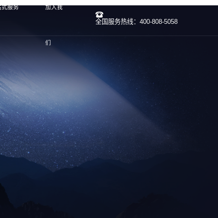
站式服务
加入我
全国服务热线：400-808-5058
们