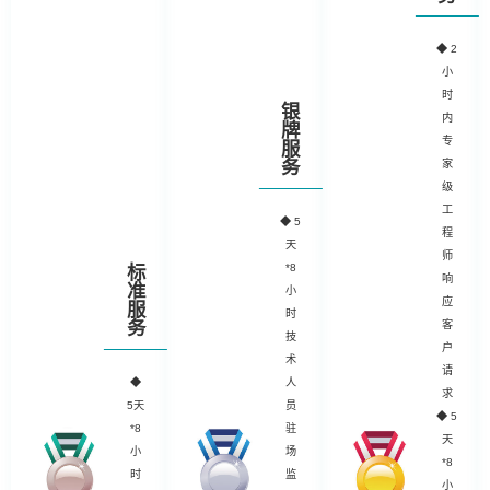
◆
2
小
时
银
内
牌
专
服
务
家
级
工
◆
5
程
天
师
*8
标
响
准
小
应
服
时
务
客
技
户
术
请
◆
人
求
5天
员
◆ 5
*8
驻
天
小
场
*8
时
监
小