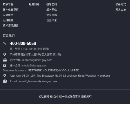
数字孪生
服务网络
梭哈官网
联系方式
数字化转型解
服务网络
留言表单
安全服务
荣誉资质
运维服务
企业风采
技术咨询服务
联系我们
400-808-5058
周一到周五9:30-18:00 (北京时间）
广州市黄埔区科学大道18号芯大厦B2栋1-2层
商务合作: marketing@site-guy.com
媒体合作: media@site-guy.com
Overseas business: NETTHINK HOLDINGS(HK)CO.,LIMITED
Add: Unit 04-05, 16F, The Broadway No.54-62 Lockhart Road,
Wanchai, HongKong
Email: sinontt_business@site-guy.com
梭哈官网-梭哈(中国)一站式服务官网 版权所有