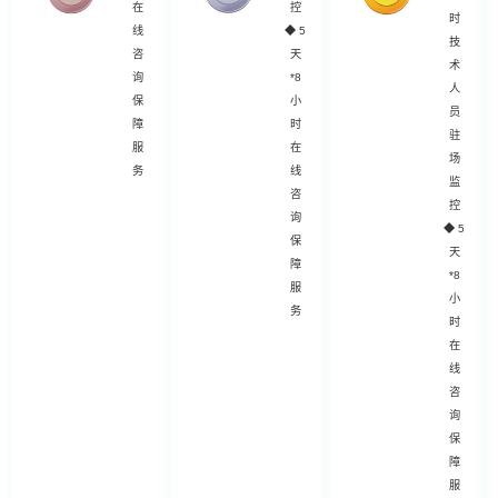
在
控
时
线
◆
5
技
咨
天
术
询
*8
人
保
小
员
障
时
驻
服
在
场
务
线
监
咨
控
询
◆
5
保
天
障
*8
服
小
务
时
在
线
咨
询
保
障
服