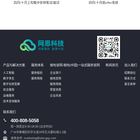
四月/十月上旬集中安排笔试/面试
四月/十月底offer发放
产品与解决方案
服务体系
梭哈官网-梭哈(中国)一站式服务官网
新闻资讯
加入我们
人工智能
服务级别
企业简介
招聘岗位
数字孪生
服务网络
梭哈官网
联系方式
数字化转型解
服务网络
留言表单
安全服务
荣誉资质
运维服务
企业风采
技术咨询服务
联系我们
400-808-5058
周一到周五9:30-18:00 (北京时间）
广州市黄埔区科学大道18号芯大厦B2栋1-2层
商务合作: marketing@site-guy.com