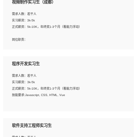
视频制作实习生（成都）
告，设计项目文件管理和资料库维护；
4、 创新设计表现形式，优化流程、提高设计工作效率；
需求人数：若干人
5、 设计内容包括但不限于：展厅/博物馆/展馆的规划与空间设计，人机界面设计，
实习薪资：3k-5k
标志及吉祥物设计，效果图后期处理等。
正式薪资：5k-10K，年终奖1-3个月（看能力浮动）
岗位要求：
岗位职责：
1、艺术设计类相关专业；
1、各类企业宣传片视频的剪辑和片头片尾包装；
2、热爱展览展示设计工作，熟悉行业动向，设计专业知识和产品专业知识；
2、广告片的后期剪辑与整体特效合成；
3、具有良好的人际沟通、准确判断客户需求并执行的能力、较强的团队合作能力和
3、特效及动画制作并了解后期合成软件。
服务意识。
程序开发实习生
岗位要求：
需求人数：若干人
1、热爱影视，责任心强，有强烈的兴趣和后期制作的主观能动性；
实习薪资：3k-5k
2、熟练使用After Effect、Photo Shop、熟练掌握视频剪辑和特效包装软件；
正式薪资：5k-10K，年终奖1-3个月（看能力浮动）
3、能对影片后期进行整体调色控制，具备一定审美感；
技能要求:Javascript, CSS, HTML, Vue
4、在剪辑上会思考，有一定编导思维；
5、踏实， 勤奋，愿意在工作中不断学习，提高自我；
工作职责：
6、能与同事友好相处。
1. 负责公司的前端项目的开发;
2. 负责公司已有项目的维护及迭代;
软件支持工程师实习生
工作要求: