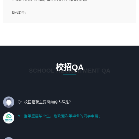
岗位要求：
岗位职责：
1、艺术设计类相关专业；（其中需求分析顾问不限专业）
1、完成主要工作：项目解决方案策划与编写，项目投标方案编写、项目申报方案编
2、热爱展览展示设计工作，熟悉行业动向，设计专业知识和产品专业知识；
写；
3、具有良好的人际沟通、准确判断客户需求并执行的能力、较强的团队合作能力和
2、人才队伍建设：完善SPL人才沉淀，积聚力量，为公司各省项目打单提供全面支
服务意识。
撑。
任职要求：
1. 熟悉 Javascript, CSS, HTML, Vue, Git;
校招QA
2. 熟悉 前端常用框架, 能独立完成设计给予的 UI 效果;
SCHOOL RECRUITMENT QA
3. 有良好的代码习惯, 低级错误出现频率低;
4. 具备优秀的沟通和协调能力，能承受比较大的工作压力;
5. 自我驱动力强, 能自主学习新知识新技术, 并具有较强的自学能力;
6. 了解前端设计及后端开发, 可快速和同事对接工作;
7. 了解或熟悉 WebGL 及相关框架优先。
Q：校园招聘主要面向的人群是？
（岗位人员专职于行业应用解决方案、项目申报方案、投标方案的策划编写）
A：当年应届毕业生，也欢迎次年毕业的同学申请；