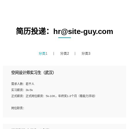
简历投递：hr@site-guy.com
分类1
分类2
分类3
空间设计师实习生（武汉）
需求人数：若干人
实习薪资：3k-5k
正式薪资：正式岗位薪资：5k-10K，年终奖1-3个月（看能力浮动）
岗位职责：
1、 沟通客户需求，分析其实施的可行性，辅助项目经理完成展示策划、设计；
2、 把握设计时间节点，控制设计进度，完成展示设计任务；
3、配合平面设计师完成项目最终的整体汇报方案；参与项目例会，项目完工总结报