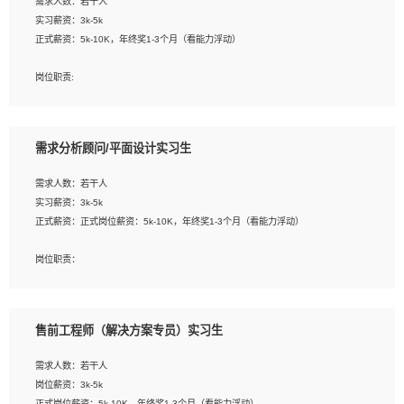
需求人数：若干人
1. 熟悉 Javascript, CSS, HTML, Vue, Git;
实习薪资：3k-5k
2. 熟悉前端常用框架, 能独立完成设计给予的 UI 效果;
正式薪资：5k-10K，年终奖1-3个月（看能力浮动）
3. 有良好的代码习惯, 低级错误出现频率低;
4. 具备优秀的沟通和协调能力，能承受比较大的工作压力;
岗位职责:
5. 自我驱动力强, 能自主学习新知识新技术, 并具有较强的自学能力;
1. 为企业客户提供软件技术服务。包括安装、升级、配置、调优、故障诊断等工
6. 了解前端设计及后端开发, 可快速和同事对接工作;
作；
7. 了解或熟悉 WebGL 及相关框架优先。
2. 在此基础上，并能为客户提供客户化技术支持方案，提升软件使用效率与价值。
需求分析顾问/平面设计实习生
任职要求:
需求人数：若干人
1. 计算机专业相关背景；
实习薪资：3k-5k
2. 自我学习和动手能力强，对操作系统、数据库有一定基础和兴趣；
正式薪资：正式岗位薪资：5k-10K，年终奖1-3个月（看能力浮动）
3.沟通能力强、有基础客户服务意识。
岗位职责：
1、 沟通客户需求，分析其实施的可行性，辅助项目经理完成展示策划、设计；
2、 把握设计时间节点，控制设计进度，完成展示设计任务；
3、配合平面设计师完成项目最终的整体汇报方案；参与项目例会，项目完工总结报
售前工程师（解决方案专员）实习生
告，设计项目文件管理和资料库维护；
4、 创新设计表现形式，优化流程、提高设计工作效率；
需求人数：若干人
5、 设计内容包括但不限于：展厅/博物馆/展馆的规划与空间设计，人机界面设计，
岗位薪资：3k-5k
标志及吉祥物设计，效果图后期处理等。
正式岗位薪资：5k-10K，年终奖1-3个月（看能力浮动）