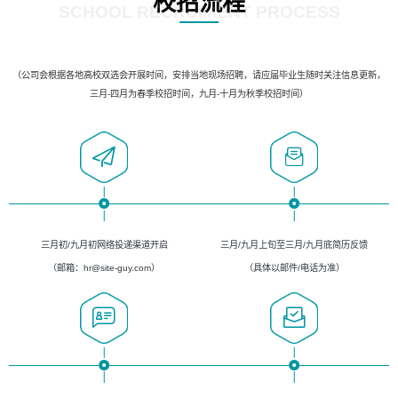
校招流程
SCHOOL RECRUIMENT PROCESS
（公司会根据各地高校双选会开展时间，安排当地现场招聘，请应届毕业生随时关注信息更新，
三月-四月为春季校招时间，九月-十月为秋季校招时间）
三月初/九月初网络投递渠道开启
三月/九月上旬至三月/九月底简历反馈
（邮箱：hr@site-guy.com）
（具体以邮件/电话为准）