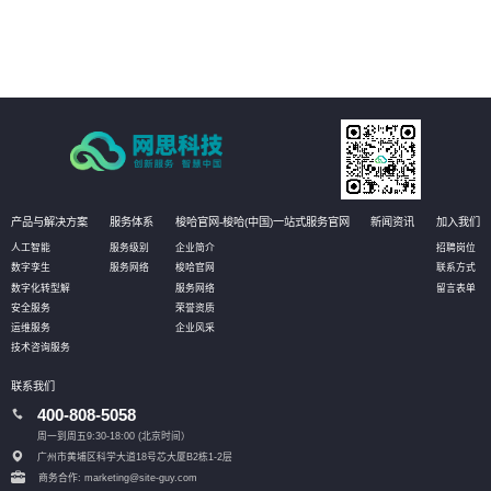
即可实现资产的有效维护；同时还可定义相应的管理阈值，系统自动预警，对
设备进行预测性维护，选择性保养和更换，大幅降低设备资产维护成本。
产品与解决方案
服务体系
梭哈官网-梭哈(中国)一站式服务官网
新闻资讯
加入我们
人工智能
服务级别
企业简介
招聘岗位
数字孪生
服务网络
梭哈官网
联系方式
数字化转型解
服务网络
留言表单
安全服务
荣誉资质
运维服务
企业风采
技术咨询服务
联系我们
400-808-5058
周一到周五9:30-18:00 (北京时间）
广州市黄埔区科学大道18号芯大厦B2栋1-2层
商务合作: marketing@site-guy.com