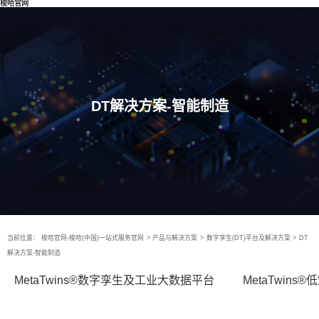
梭哈官网
DT解决方案-智能制造
当前位置：
梭哈官网-梭哈(中国)一站式服务官网
>
产品与解决方案
>
数字孪生(DT)平台及解决方案
>
DT
解决方案-智能制造
MetaTwins®数字孪生及工业大数据平台
MetaTwin