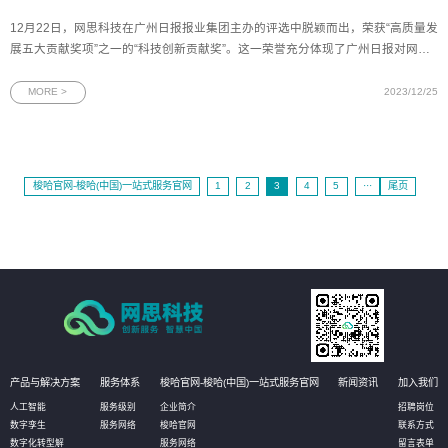
12月22日，网思科技在广州日报报业集团主办的评选中脱颖而出，荣获“高质量发
展五大贡献奖项”之一的“科技创新贡献奖”。这一荣誉充分体现了广州日报对网思
科技的技术创新和行业示范引领作用的高度认可，彰显了网思科技在高质量发展
方面取得的显著成果。图为“科技创新贡献奖”奖杯作为广州市委机关报，广州日报
MORE >
2023/12/25
具有强大的
梭哈官网-梭哈(中国)一站式服务官网
1
2
3
4
5
···
尾页
产品与解决方案
服务体系
梭哈官网-梭哈(中国)一站式服务官网
新闻资讯
加入我们
人工智能
服务级别
企业简介
招聘岗位
数字孪生
服务网络
梭哈官网
联系方式
数字化转型解
服务网络
留言表单