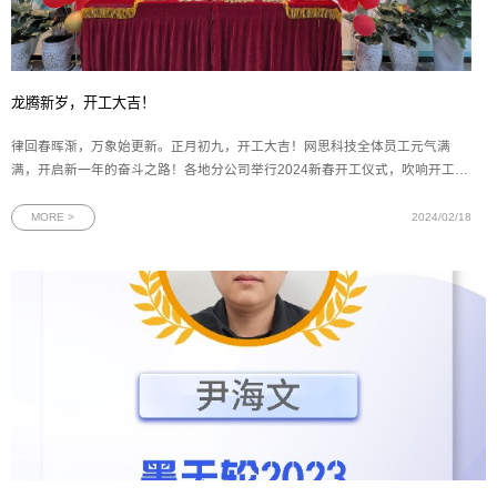
龙腾新岁，开工大吉！
律回春晖渐，万象始更新。正月初九，开工大吉！网思科技全体员工元气满
满，开启新一年的奋斗之路！各地分公司举行2024新春开工仪式，吹响开工
“集结号”。大家用满满的仪式感展望新年新愿景，争创“开门红”！数字浪潮涌向
前，化繁为简解疑难。崭新征程自今始，勇往直前不畏艰。2024，我们同舟共
MORE >
2024/02/18
济，再创辉煌！