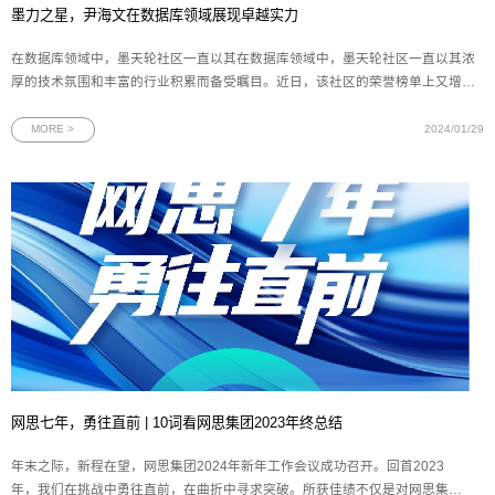
墨力之星，尹海文在数据库领域展现卓越实力
在数据库领域中，墨天轮社区一直以其在数据库领域中，墨天轮社区一直以其浓
厚的技术氛围和丰富的行业积累而备受瞩目。近日，该社区的荣誉榜单上又增添
了一个耀眼的名字——网思科技DBA总监、Oracle ACE尹海文。凭借原创文章的
深度与广度、在墨天轮社区的高度贡献和专家评委的一致好评，尹海文先生荣获
MORE >
2024/01/29
由墨天轮社区主办的“2
网思七年，勇往直前 | 10词看网思集团2023年终总结
年末之际，新程在望，网思集团2024年新年工作会议成功召开。回首2023
年，我们在挑战中勇往直前，在曲折中寻求突破。所获佳绩不仅是对网思集团