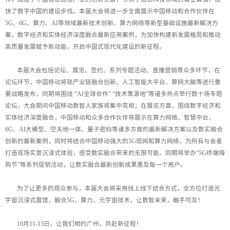
快了数字中国的建设步伐。本届大会将进一步全面展示中国移动和合作伙伴在
5G、6G、算力、AI等领域最新技术创新，算力网络等新型基础设施最新解决方
案，数字经济和实体经济深度融合最新应用案例，为加快构建新发展格局和推动
高质量发展赋予新动能，开启中国式现代化建设的新征程。
本届大会包括论坛、展览、签约、系列专题活动、直播营销等众多环节，在
论坛环节，中国移动将就产业链融合创新、人工智能大平台、算网大脑等进行重
要战略发布，同期将围绕 “AI全球合作” “技术策源地”等诸多热点举行数十场专题
论坛，大会期间中国移动数智人家族将集中亮相；在展览方面，围绕数字经济和
实体经济深度融合，中国移动和众多合作伙伴将展示在算力网络、智慧中台、
6G、AI大模型、空天地一体、量子密码等诸多方面的最新解决方案以及数实融合
创新的最新案例，同时将结合中国移动强大的5G现网和算力网络，为所有与会者
打造现场实景沉浸式体验，感受数实融合带来的无限可能。同期将举办“5G终端嗨
购节”等系列促销活动，让数实融合最新创新成果惠及每一个用户。
为了让更多的观众参与，本届大会将采用线上线下结合方式，全方位打造元
宇宙沉浸式展馆，融合5G、算力、元宇宙技术，让数智未来，触手可及！
10月11-13日，让我们相约广州，共赴新征程！