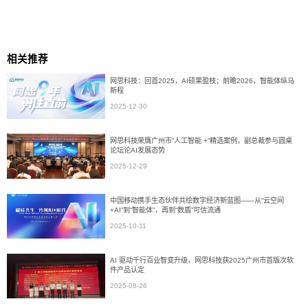
相关推荐
网思科技：回首2025，AI硕果盈枝；前瞻2026，智能体纵马
新程
2025-12-30
网思科技荣膺广州市“人工智能 +”精选案例，副总裁参与圆桌
论坛论AI发展态势
2025-12-29
中国移动携手生态伙伴共绘数字经济新蓝图——从“云空间
+AI”到“智能体”，再到“数盾”可信流通
2025-10-11
AI 驱动千行百业智变升级，网思科技获2025广州市首版次软
件产品认定
2025-08-26