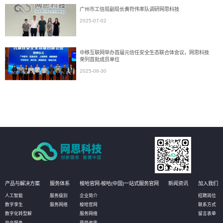
广州市工信局副局长黄符伟率队调研网思科技
2025-07-02
中移互联网举办首届元信任安全生态联合体会议，网思科技
荣列首批成员单位
2025-06-30
产品与解决方案
服务体系
梭哈官网-梭哈(中国)一站式服务官网
新闻资讯
加入我们
人工智能
服务级别
企业简介
招聘岗位
数字孪生
服务网络
梭哈官网
联系方式
数字化转型解
服务网络
留言表单
安全服务
荣誉资质