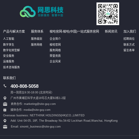
产品与解决方案
服务体系
梭哈官网-梭哈(中国)一站式服务官网
新闻资讯
加入我们
人工智能
服务级别
企业简介
招聘岗位
数字孪生
服务网络
梭哈官网
联系方式
数字化转型解
服务网络
留言表单
安全服务
荣誉资质
运维服务
企业风采
技术咨询服务
联系我们
400-808-5058
周一到周五9:30-18:00 (北京时间）
广州市黄埔区科学大道18号芯大厦B2栋1-2层
商务合作: marketing@site-guy.com
媒体合作: media@site-guy.com
Overseas business: NETTHINK HOLDINGS(HK)CO.,LIMITED
Add: Unit 04-05, 16F, The Broadway No.54-62 Lockhart Road,
Wanchai, HongKong
Email: sinontt_business@site-guy.com