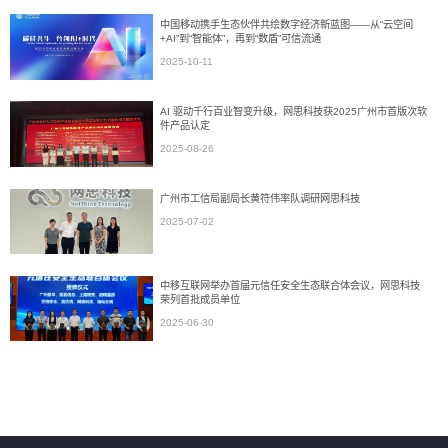
中国移动携手生态伙伴共绘数字经济新蓝图——从“云空间
+AI”到“智能体”，再到“数盾”可信流通
2025-10-11
AI 驱动千行百业智变升级，网思科技获2025广州市首版次软
件产品认定
2025-08-26
广州市工信局副局长黄符伟率队调研网思科技
2025-07-02
中移互联网举办首届元信任安全生态联合体会议，网思科技
荣列首批成员单位
2025-06-30