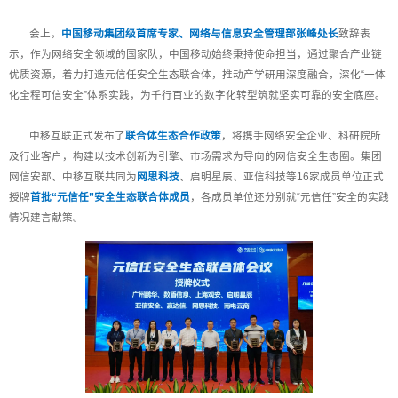
会上，
中国移动集团级首席专家、网络与信息安全管理部张峰处长
致辞表
示，作为网络安全领域的国家队，中国移动始终秉持使命担当，通过聚合产业链
优质资源，着力打造元信任安全生态联合体，推动产学研用深度融合，深化“一体
化全程可信安全”体系实践，为千行百业的数字化转型筑就坚实可靠的安全底座。
中移互联正式发布了
联合体生态合作政策
，将携手网络安全企业、科研院所
及行业客户，构建以技术创新为引擎、市场需求为导向的网信安全生态圈。集团
网信安部、中移互联共同为
网思科技
、启明星辰、亚信科技等16家成员单位正式
授牌
首批“元信任”安全生态联合体成员
，各成员单位还分别就“元信任”安全的实践
情况建言献策。