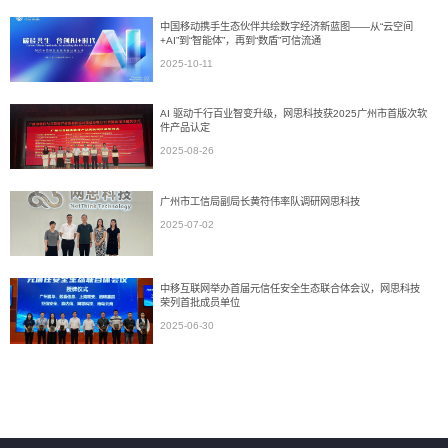
中国移动携手生态伙伴共绘数字经济新蓝图——从“云空间
+AI”到“智能体”，再到“数盾”可信流通
2025-10-11
AI 驱动千行百业智变升级，网思科技获2025广州市首版次软
件产品认定
2025-08-26
广州市工信局副局长黄符伟率队调研网思科技
2025-07-02
中移互联网举办首届元信任安全生态联合体会议，网思科技
荣列首批成员单位
2025-06-30