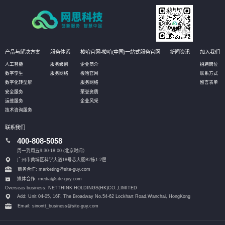
产品与解决方案
服务体系
梭哈官网-梭哈(中国)一站式服务官网
新闻资讯
加入我们
人工智能
服务级别
企业简介
招聘岗位
数字孪生
服务网络
梭哈官网
联系方式
数字化转型解
服务网络
留言表单
安全服务
荣誉资质
运维服务
企业风采
技术咨询服务
联系我们
400-808-5058
周一到周五9:30-18:00 (北京时间）
广州市黄埔区科学大道18号芯大厦B2栋1-2层
商务合作: marketing@site-guy.com
媒体合作: media@site-guy.com
Overseas business: NETTHINK HOLDINGS(HK)CO.,LIMITED
Add: Unit 04-05, 16F, The Broadway No.54-62 Lockhart Road,
Wanchai, HongKong
Email: sinontt_business@site-guy.com