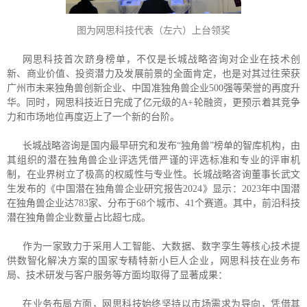
图为网思科技代表（左六）上台领奖
网思科技首次跻身榜单，不仅是长城战略咨询对企业在技术创
新、商业价值、投资潜力及发展前景的全面肯定，也是对其过往荣获
广州市未来独角兽创新企业、中国准独角兽企业500强等荣誉的再度升
华。同时，网思科技近日完成了亿元级的A+轮融资，更预示着其竞争
力和市场地位再度迈上了一个新的台阶。
长城战略咨询是国内最早研究和发布“独角兽”榜单的智库机构，由
其组织的潜在独角兽企业评选凭借严谨的评选标准和专业的评审机
制，在业界树立了极高的权威性与专业性。长城战略咨询董事长武文
生发布的《中国潜在独角兽企业研究报告2024》显示：2023年中国潜
在独角兽企业达783家、分布于68个城市、41个赛道。其中，前沿科技
潜在独角兽企业数量占比超七成。
作为一家致力于采用人工智能、大数据、数字孪生等核心技术提
供数智化解决方案的国家专精特新小巨人企业，网思科技在业务布
局、技术研发与客户服务等方面均取得了显著成果：
在业务布局方面，网思科技始终坚持以市场需求为导向，凭借其