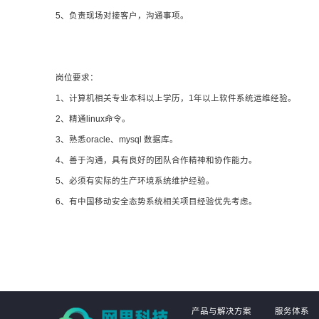
5、负责现场对接客户，沟通事项。
岗位要求：
1、计算机相关专业本科以上学历，1年以上软件系统运维经验。
2、精通linux命令。
3、熟悉oracle、mysql 数据库。
4、善于沟通，具有良好的团队合作精神和协作能力。
5、必须有实际的生产环境系统维护经验。
6、有中国移动安全态势系统相关项目经验优先考虑。
产品与解决方案
服务体系