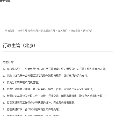
梭哈官网
当前位置：
梭哈官网-梭哈(中国)一站式服务官网
>
加入我们
>
社会招聘
>
运营体系
行政主管（北京）
岗位职责：
1、在总部指导下，全面负责分公司日常行政管理工作，保障分公司行政工作积极有序开展；
2、协助上级完善分公司相关制度和操作流程与规范，做好市场的后台支持；
3、负责分公司车辆及司机管理；
4、负责分公司办公环境、办公服务器、档案、合同、固定资产及安全日常管理；
5、负责公司基础公关外联工作（接待、行业交流、辅助市场销售、政府及各类机构外联）；
6、负责区域当月工作任务执行状况的统计，完成各类报表编制；
7、协助关键厂家、合作伙伴往来商务文件的处理；